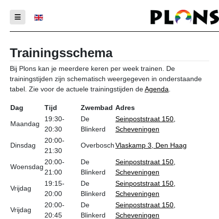
Selecteer de taal
Trainingsschema
Bij Plons kan je meerdere keren per week trainen. De
trainingstijden zijn schematisch weergegeven in onderstaande
tabel. Zie voor de actuele trainingstijden de
Agenda
.
Dag
Tijd
Zwembad
Adres
19:30-
De
Seinpoststraat 150,
Maandag
20:30
Blinkerd
Scheveningen
20:00-
Dinsdag
Overbosch
Vlaskamp 3, Den Haag
21:30
20:00-
De
Seinpoststraat 150,
Woensdag
21:00
Blinkerd
Scheveningen
19:15-
De
Seinpoststraat 150,
Vrijdag
20:00
Blinkerd
Scheveningen
20:00-
De
Seinpoststraat 150,
Vrijdag
20:45
Blinkerd
Scheveningen