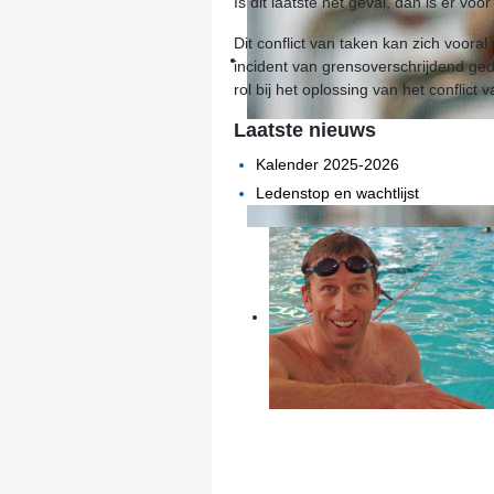
Is dit laatste het geval, dan is er v
Dit conflict van taken kan zich voora
incident van grensoverschrijdend ge
rol bij het oplossing van het conflict
Laatste nieuws
Kalender 2025-2026
Ledenstop en wachtlijst
François
Plons is zeer gastvrij en relaxed.
We kunnen serieus trainen met