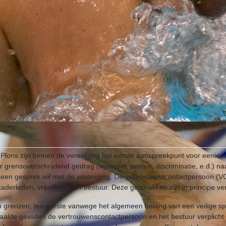
lons zijn binnen de vereniging het eerste aanspreekpunt voor eeniede
er grensoverschrijdend gedrag (agressie, pesten, discriminatie, e.d.) na
t een gesprek wil met de vereniging. De vertrouwenscontactpersoon (V
derleden, vrijwilligers en bestuur. Deze gesprekken zijn in principe ver
ijn grenzen: ten eerste vanwege het algemeen belang van een veilige
alde gevallen de vertrouwenscontactpersoon en het bestuur verplicht 