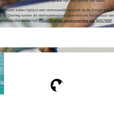
oor de vertrouwenscontactpersoon sprake van een conflict van taken.
l voordoen indien hij/zij in een vertrouwelijk gesprek op de hoogte word
drag. Overleg tussen de vertrouwenscontactpersoon en het bestuur van 
 van taken. Zie verder het
Protocol veilige sportomgeving van NOC*NSF
.