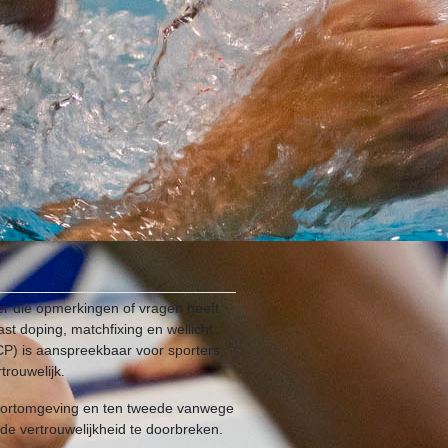
r die opmerkingen of vragen heeft
ast doping, matchfixing en wellicht
CP) is aanspreekbaar voor sporters,
trouwelijk.
 sportomgeving en ten tweede vanwege
de vertrouwelijkheid te doorbreken.