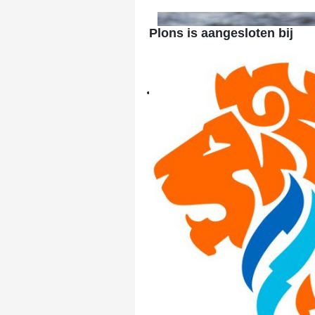
super trainers
Plons is aangesloten bij