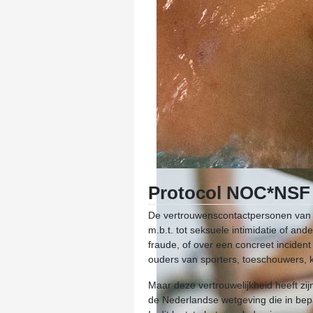
Protocol NOC*NSF
De vertrouwenscontactpersonen van P
m.b.t. tot seksuele intimidatie of and
fraude, of over een concreet inciden
ouders van sporters, toeschouwers, ka
Maar deze vertrouwelijkheid heeft z
de Nederlandse wetgeving die in bepa