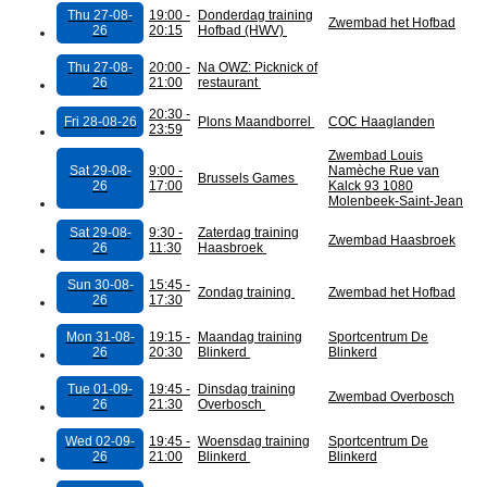
Thu 27-08-
19:00 -
Donderdag training
Zwembad het Hofbad
26
20:15
Hofbad (HWV)
Thu 27-08-
20:00 -
Na OWZ: Picknick of
26
21:00
restaurant
20:30 -
Fri 28-08-26
Plons Maandborrel
COC Haaglanden
23:59
Zwembad Louis
Sat 29-08-
9:00 -
Namèche Rue van
Brussels Games
26
17:00
Kalck 93 1080
Molenbeek-Saint-Jean
Sat 29-08-
9:30 -
Zaterdag training
Zwembad Haasbroek
26
11:30
Haasbroek
Sun 30-08-
15:45 -
Zondag training
Zwembad het Hofbad
26
17:30
Mon 31-08-
19:15 -
Maandag training
Sportcentrum De
26
20:30
Blinkerd
Blinkerd
Tue 01-09-
19:45 -
Dinsdag training
Zwembad Overbosch
26
21:30
Overbosch
Wed 02-09-
19:45 -
Woensdag training
Sportcentrum De
26
21:00
Blinkerd
Blinkerd