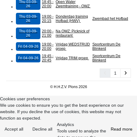
Thu 03-09-
18:45 -
Open Water
26
20:00
Zwemtraining - OWZ
Thu 03-09-
19:00 -
Donderdag training
Zwembad het Hofbad
26
20:15
Hofbad (HWV)
Thu 03-09-
20:00 -
Na OWZ: Picknick of
26
21:00
restaurant
19:00 -
Vrijdag WEDSTRIJD
Sportcentrum De
Fri 04-09-26
20:00
groep
Blinkerd
19:45 -
Sportcentrum De
Fri 04-09-26
Vrijdag TRIM groep
20:45
Blinkerd
Pagination List Limi
1
© H.H.Z.V. Plons 2026
Cookies user preferences
We use cookies to ensure you to get the best experience on our
website. If you decline the use of cookies, this website may not
function as expected.
Analytics
Accept all
Decline all
Read more
Tools used to analyze the