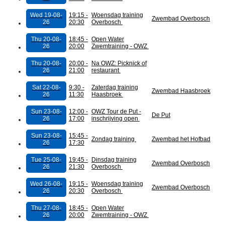
Wed 19-08-
19:15 -
Woensdag training
Zwembad Overbosch
26
20:30
Overbosch
Thu 20-08-
18:45 -
Open Water
26
20:00
Zwemtraining - OWZ
Thu 20-08-
20:00 -
Na OWZ: Picknick of
26
21:00
restaurant
Sat 22-08-
9:30 -
Zaterdag training
Zwembad Haasbroek
26
11:30
Haasbroek
Sun 23-08-
12:00 -
OWZ Tour de Put -
De Put
26
17:00
inschrijving open
Sun 23-08-
15:45 -
Zondag training
Zwembad het Hofbad
26
17:30
Tue 25-08-
19:45 -
Dinsdag training
Zwembad Overbosch
26
21:30
Overbosch
Wed 26-08-
19:15 -
Woensdag training
Zwembad Overbosch
26
20:30
Overbosch
Thu 27-08-
18:45 -
Open Water
26
20:00
Zwemtraining - OWZ