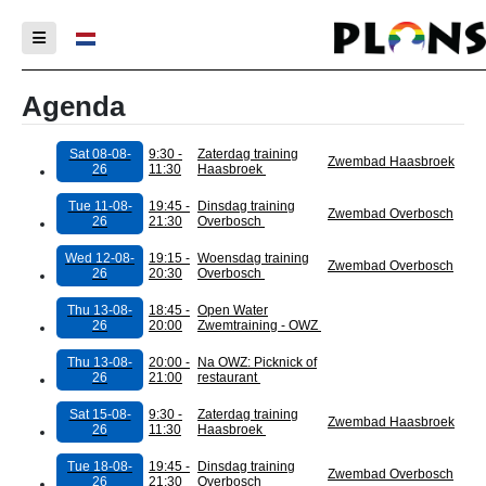
Select your language
Agenda
Sat 08-08-
9:30 -
Zaterdag training
Zwembad Haasbroek
26
11:30
Haasbroek
Tue 11-08-
19:45 -
Dinsdag training
Zwembad Overbosch
26
21:30
Overbosch
Wed 12-08-
19:15 -
Woensdag training
Zwembad Overbosch
26
20:30
Overbosch
Thu 13-08-
18:45 -
Open Water
26
20:00
Zwemtraining - OWZ
Thu 13-08-
20:00 -
Na OWZ: Picknick of
26
21:00
restaurant
Sat 15-08-
9:30 -
Zaterdag training
Zwembad Haasbroek
26
11:30
Haasbroek
Tue 18-08-
19:45 -
Dinsdag training
Zwembad Overbosch
26
21:30
Overbosch